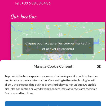
Tél : +33 6 88 03 04 86
Our location
Cliquez pour accepter les cookies marketing
et activer ce contenu
Manage Cookie Consent
To provide the best experiences, we use technologies like cookies to store
and/or access device information. Consenting to these technologies will
allow us to process data such as browsing behaviour or unique IDs on this
site. Not consenting or withdrawing consent, may adversely affect certain
features and functions.
Français
English
Suivez nous sur Facebook
Instagram