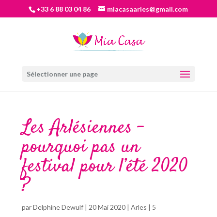
+33 6 88 03 04 86
miacasaarles@gmail.com
Sélectionner une page
Les Arlésiennes –
pourquoi pas un
festival pour l’été 2020
?
par
Delphine Dewulf
|
20 Mai 2020
|
Arles
|
5